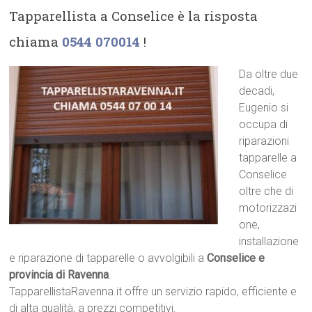
Tapparellista a Conselice è la risposta
chiama
0544 070014
!
Da oltre due
decadi,
Eugenio si
occupa di
riparazioni
tapparelle a
Conselice
oltre che di
motorizzazi
one,
installazione
e riparazione di tapparelle o avvolgibili a
Conselice e
provincia di Ravenna
.
TapparellistaRavenna.it offre un servizio rapido, efficiente e
di alta qualità, a prezzi competitivi.