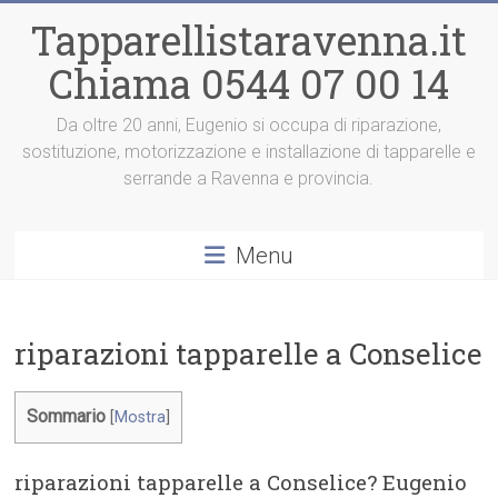
Vai
Tapparellistaravenna.it
al
contenuto
Chiama 0544 07 00 14
Da oltre 20 anni, Eugenio si occupa di riparazione,
sostituzione, motorizzazione e installazione di tapparelle e
serrande a Ravenna e provincia.
Menu
riparazioni tapparelle a Conselice
Sommario
[
Mostra
]
riparazioni tapparelle a Conselice? Eugenio