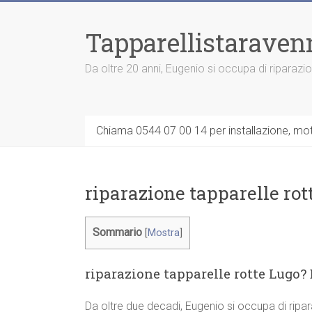
Vai
al
Tapparellistaraven
contenuto
Da oltre 20 anni, Eugenio si occupa di riparazi
Chiama 0544 07 00 14 per installazione, moto
riparazione tapparelle rot
Sommario
[
Mostra
]
riparazione tapparelle rotte Lugo? 
Da oltre due decadi, Eugenio si occupa di ripa