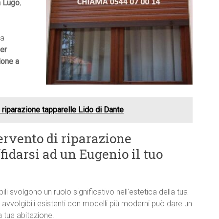
a Lugo
,
ma
er
ione a
 riparazione tapparelle Lido di Dante
ervento di riparazione
fidarsi ad un Eugenio il tuo
bili svolgono un ruolo significativo nell’estetica della tua
 avvolgibili esistenti con modelli più moderni può dare un
 tua abitazione.