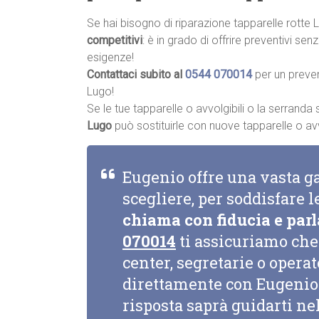
Se hai bisogno di riparazione tapparelle rotte
competitivi
: è in grado di offrire preventivi se
esigenze!
Contattaci subito al
0544 070014
per un preve
Lugo!
Se le tue tapparelle o avvolgibili o la serrand
Lugo
può sostituirle con nuove tapparelle o avvol
Eugenio offre una vasta g
scegliere, per soddisfare l
chiama con fiducia e parl
070014
ti assicuriamo che 
center, segretarie o opera
direttamente con Eugenio 
risposta saprà guidarti nel