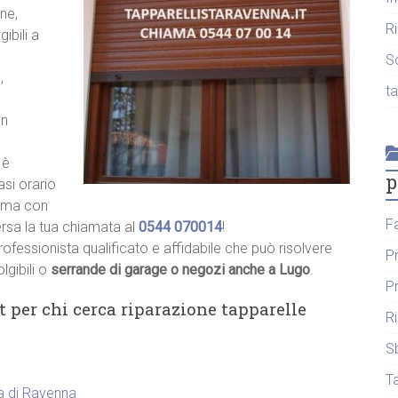
ne,
R
ibili a
S
,
t
un
 è
p
asi orario
hiama con
F
ersa la tua chiamata al
0544 070014
!
rofessionista qualificato e affidabile che può risolvere
P
lgibili o
serrande di garage o negozi anche a Lugo
.
P
t per chi cerca riparazione tapparelle
R
S
T
ia di Ravenna