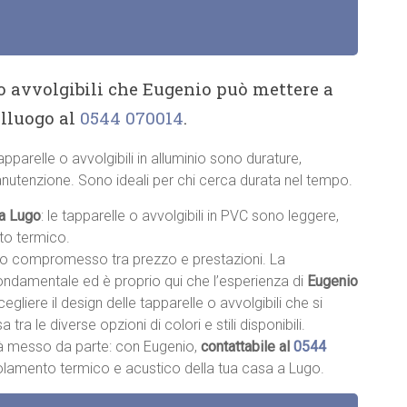
 o avvolgibili che Eugenio può mettere a
alluogo al
0544 070014
.
tapparelle o avvolgibili in alluminio sono durature,
anutenzione. Sono ideali per chi cerca durata nel tempo.
 a Lugo
: le tapparelle o avvolgibili in PVC sono leggere,
nto termico.
sto compromesso tra prezzo e prestazioni. La
fondamentale ed è proprio qui che l’esperienza di
Eugenio
scegliere il design delle tapparelle o avvolgibili che si
a tra le diverse opzioni di colori e stili disponibili.
à messo da parte: con Eugenio,
contattabile al
0544
’isolamento termico e acustico della tua casa a Lugo.