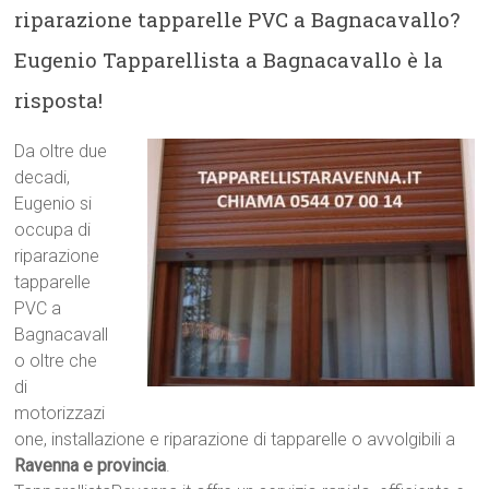
riparazione tapparelle PVC a Bagnacavallo?
Eugenio Tapparellista a Bagnacavallo è la
risposta!
Da oltre due
decadi,
Eugenio si
occupa di
riparazione
tapparelle
PVC a
Bagnacavall
o oltre che
di
motorizzazi
one, installazione e riparazione di tapparelle o avvolgibili a
Ravenna e provincia
.