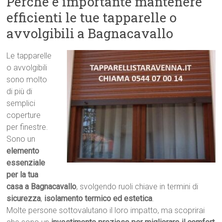
Perché è importante mantenere
efficienti le tue tapparelle o
avvolgibili a Bagnacavallo
Le tapparelle
o avvolgibili
sono molto
di più di
semplici
coperture
per finestre.
Sono un
elemento
essenziale
per la tua
casa a Bagnacavallo
, svolgendo ruoli chiave in termini di
sicurezza
,
isolamento termico ed estetica
.
Molte persone sottovalutano il loro impatto, ma scoprirai