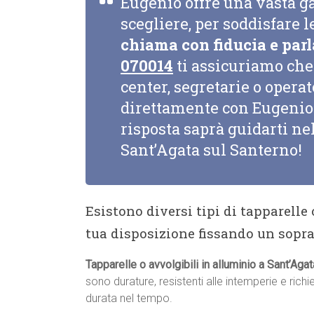
Eugenio offre una vasta g
scegliere, per soddisfare l
chiama con fiducia e parl
070014
ti assicuriamo che 
center, segretarie o opera
direttamente con Eugenio 
risposta saprà guidarti nel
Sant’Agata sul Santerno!
Esistono diversi tipi di tapparelle
tua disposizione fissando un sopr
Tapparelle o avvolgibili in alluminio a Sant’Aga
sono durature, resistenti alle intemperie e ri
durata nel tempo.