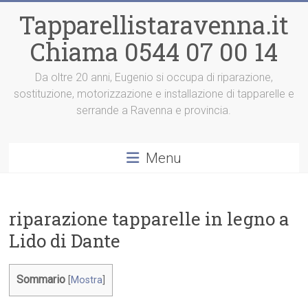
Vai
Tapparellistaravenna.it
al
contenuto
Chiama 0544 07 00 14
Da oltre 20 anni, Eugenio si occupa di riparazione,
sostituzione, motorizzazione e installazione di tapparelle e
serrande a Ravenna e provincia.
Menu
riparazione tapparelle in legno a
Lido di Dante
Sommario
[
Mostra
]