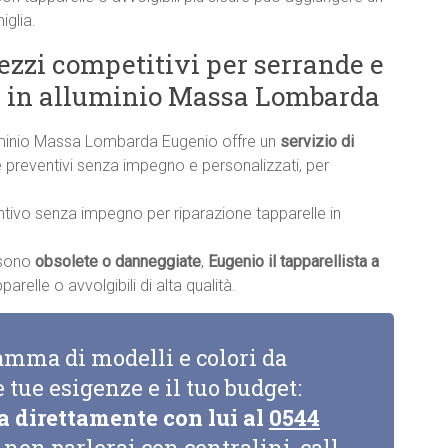
iglia.
rezzi competitivi per serrande e
le in alluminio Massa Lombarda
lluminio Massa Lombarda Eugenio offre un
servizio di
ire preventivi senza impegno e personalizzati, per
ntivo senza impegno per riparazione tapparelle in
a sono
obsolete o danneggiate
,
Eugenio il tapparellista a
relle o avvolgibili di alta qualità.
amma di modelli e colori da
e tue esigenze e il tuo budget:
a direttamente con lui al
0544
non parlerai con centralini, call