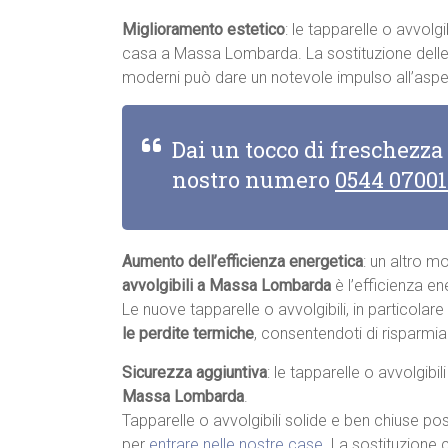
Miglioramento estetico
: le tapparelle o avvolgi
casa a Massa Lombarda. La sostituzione delle t
moderni può dare un notevole impulso all’aspe
Dai un tocco di freschezza
nostro numero
0544 0700
Aumento dell’efficienza energetica
: un altro m
avvolgibili a Massa Lombarda
è l’efficienza en
Le nuove tapparelle o avvolgibili, in particolar
le perdite termiche
, consentendoti di risparmia
Sicurezza aggiuntiva
: le tapparelle o avvolgibi
Massa Lombarda
.
Tapparelle o avvolgibili solide e ben chiuse pos
per
entrare nelle nostre case
. La sostituzione 