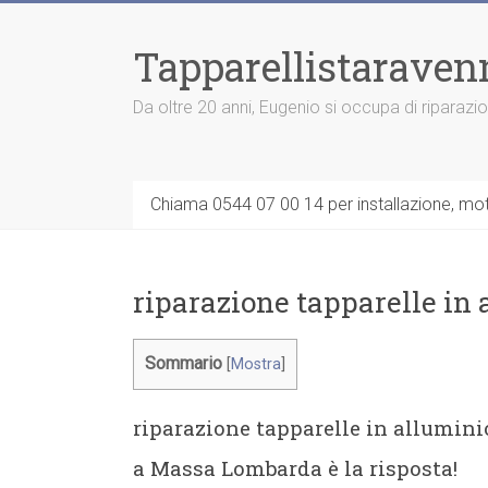
Vai
al
Tapparellistaraven
contenuto
Da oltre 20 anni, Eugenio si occupa di riparazi
Chiama 0544 07 00 14 per installazione, moto
riparazione tapparelle i
Sommario
[
Mostra
]
riparazione tapparelle in allumin
a Massa Lombarda è la risposta!