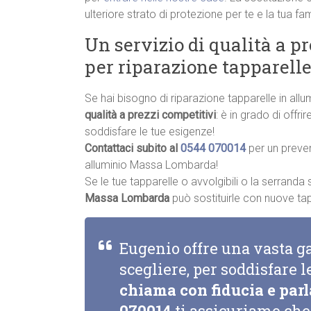
ulteriore strato di protezione per te e la tua fam
Un servizio di qualità a p
per riparazione tapparel
Se hai bisogno di riparazione tapparelle in a
qualità a prezzi competitivi
: è in grado di offr
soddisfare le tue esigenze!
Contattaci subito al
0544 070014
per un preve
alluminio Massa Lombarda!
Se le tue tapparelle o avvolgibili o la serrand
Massa Lombarda
può sostituirle con nuove tappa
Eugenio offre una vasta g
scegliere, per soddisfare l
chiama con fiducia e parl
070014
ti assicuriamo che 