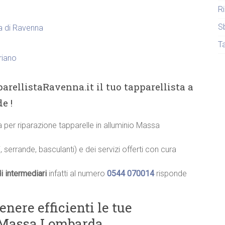
R
S
ia di Ravenna
T
riano
arellistaRavenna.it il tuo tapparellista a
e !
ia per riparazione tapparelle in alluminio Massa
, serrande, basculanti) e dei servizi offerti con cura
i intermediari
infatti al numero
0544 070014
risponde
ere efficienti le tue
a Massa Lombarda