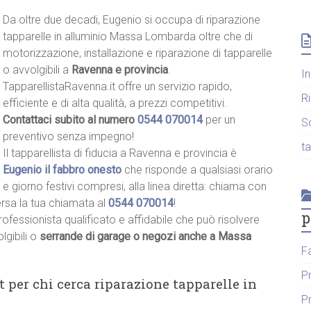
Da oltre due decadi, Eugenio si occupa di riparazione
tapparelle in alluminio Massa Lombarda oltre che di
motorizzazione, installazione e riparazione di tapparelle
o avvolgibili a
Ravenna e provincia
.
I
TapparellistaRavenna.it offre un servizio rapido,
R
efficiente e di alta qualità, a prezzi competitivi.
Contattaci subito al numero
0544 070014
per un
S
preventivo senza impegno!
t
Il tapparellista di fiducia a Ravenna e provincia è
Eugenio il fabbro onesto
che risponde a qualsiasi orario
e giorno festivi compresi, alla linea diretta: chiama con
ersa la tua chiamata al
0544 070014
!
p
rofessionista qualificato e affidabile che può risolvere
lgibili o
serrande di garage o negozi anche a Massa
F
P
t per chi cerca riparazione tapparelle in
P