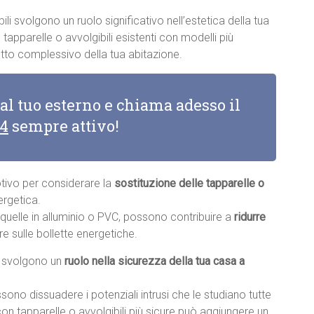
bili svolgono un ruolo significativo nell’estetica della tua
apparelle o avvolgibili esistenti con modelli più
tto complessivo della tua abitazione.
 al tuo esterno e chiama adesso il
14
sempre attivo!
otivo per considerare la
sostituzione delle tapparelle o
ergetica.
e quelle in alluminio o PVC, possono contribuire a
ridurre
re sulle bollette energetiche.
li svolgono un
ruolo nella sicurezza della tua casa a
sono dissuadere i potenziali intrusi che le studiano tutte
con tapparelle o avvolgibili più sicure può aggiungere un