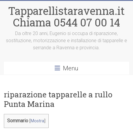
Vai
Tapparellistaravenna.it
al
contenuto
Chiama 0544 07 00 14
Da oltre 20 anni, Eugenio si occupa di riparazione,
sostituzione, motorizzazione e installazione di tapparelle e
serrande a Ravenna e provincia.
Menu
riparazione tapparelle a rullo
Punta Marina
Sommario
[
Mostra
]