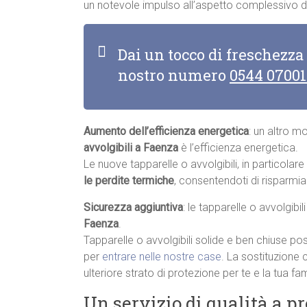
un notevole impulso all’aspetto complessivo de
Dai un tocco di freschezza
nostro numero
0544 0700
Aumento dell’efficienza energetica
: un altro m
avvolgibili a Faenza
è l’efficienza energetica.
Le nuove tapparelle o avvolgibili, in particolar
le perdite termiche
, consentendoti di risparmia
Sicurezza aggiuntiva
: le tapparelle o avvolgibi
Faenza
.
Tapparelle o avvolgibili solide e ben chiuse pos
per
entrare nelle nostre case
. La sostituzione 
ulteriore strato di protezione per te e la tua fam
Un servizio di qualità a p