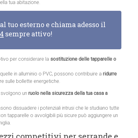
lla tua abitazione.
 al tuo esterno e chiama adesso il
14
sempre attivo!
otivo per considerare la
sostituzione delle tapparelle o
e quelle in alluminio o PVC, possono contribuire a
ridurre
re sulle bollette energetiche.
li svolgono un
ruolo nella sicurezza della tua casa a
sono dissuadere i potenziali intrusi che le studiano tutte
con tapparelle o avvolgibili più sicure può aggiungere un
iglia.
rezzi competitivi per serrande e