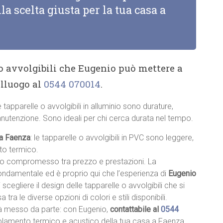
la scelta giusta per la tua casa a
 o avvolgibili che Eugenio può mettere a
alluogo al
0544 070014
.
le tapparelle o avvolgibili in alluminio sono durature,
anutenzione. Sono ideali per chi cerca durata nel tempo.
 a Faenza
: le tapparelle o avvolgibili in PVC sono leggere,
nto termico.
sto compromesso tra prezzo e prestazioni. La
fondamentale ed è proprio qui che l’esperienza di
Eugenio
i scegliere il design delle tapparelle o avvolgibili che si
a tra le diverse opzioni di colori e stili disponibili.
à messo da parte: con Eugenio,
contattabile al
0544
’isolamento termico e acustico della tua casa a Faenza.