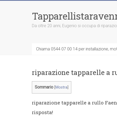
Vai
al
Tapparellistaraven
contenuto
Da oltre 20 anni, Eugenio si occupa di riparazi
Chiama 0544 07 00 14 per installazione, moto
riparazione tapparelle a r
Sommario
[
Mostra
]
riparazione tapparelle a rullo Fae
risposta!