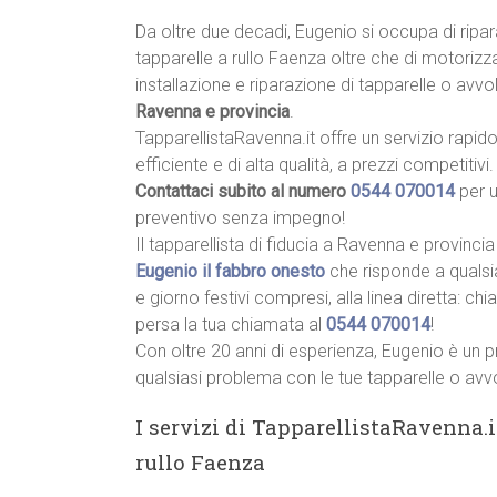
Da oltre due decadi, Eugenio si occupa di ripa
tapparelle a rullo Faenza oltre che di motorizz
installazione e riparazione di tapparelle o avvolg
Ravenna e provincia
.
TapparellistaRavenna.it offre un servizio rapido
efficiente e di alta qualità, a prezzi competitivi.
Contattaci subito al numero
0544 070014
per 
preventivo senza impegno!
Il tapparellista di fiducia a Ravenna e provincia
Eugenio il fabbro onesto
che risponde a qualsi
e giorno festivi compresi, alla linea diretta: ch
persa la tua chiamata al
0544 070014
!
Con oltre 20 anni di esperienza, Eugenio è un p
qualsiasi problema con le tue tapparelle o avvo
I servizi di TapparellistaRavenna.i
rullo Faenza