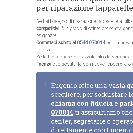
per riparazione tapparelle
Se hai bisogno di riparazione tapparelle a rul
competitivi
: è in grado di offrire preventivi se
esigenze!
Contattaci subito al
0544 070014
per un preve
Faenza!
Se le tue tapparelle o avvolgibili o la serrand
Faenza
può sostituirle con nuove tapparelle o av
Eugenio offre una vasta g
scegliere, per soddisfare l
chiama con fiducia e parl
070014
ti assicuriamo che 
center, segretarie o opera
direttamente con Eugenio 