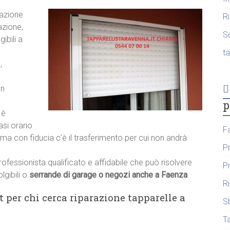
razione
R
azione,
S
ibili a
t
,
un
p
 è
asi orario
F
iama con fiducia c’è il trasferimento per cui non andrà
P
rofessionista qualificato e affidabile che può risolvere
P
lgibili o
serrande di garage o negozi anche a Faenza
.
R
t per chi cerca riparazione tapparelle a
S
T