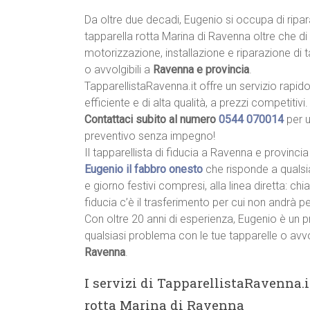
Da oltre due decadi, Eugenio si occupa di ripa
tapparella rotta Marina di Ravenna oltre che di
motorizzazione, installazione e riparazione di 
o avvolgibili a
Ravenna e provincia
.
TapparellistaRavenna.it offre un servizio rapido
efficiente e di alta qualità, a prezzi competitivi.
Contattaci subito al numero
0544 070014
per 
preventivo senza impegno!
Il tapparellista di fiducia a Ravenna e provincia
Eugenio il fabbro onesto
che risponde a qualsi
e giorno festivi compresi, alla linea diretta: c
fiducia c’è il trasferimento per cui non andrà p
Con oltre 20 anni di esperienza, Eugenio è un p
qualsiasi problema con le tue tapparelle o avvo
Ravenna
.
I servizi di TapparellistaRavenna.i
rotta Marina di Ravenna