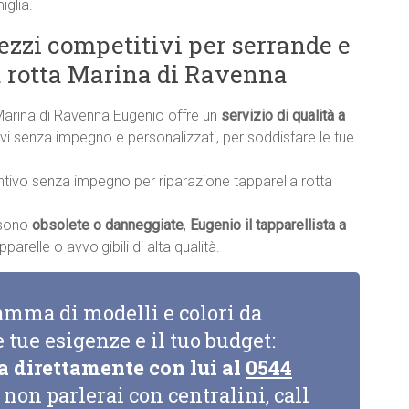
iglia.
rezzi competitivi per serrande e
a rotta Marina di Ravenna
 Marina di Ravenna Eugenio offre un
servizio di qualità a
ntivi senza impegno e personalizzati, per soddisfare le tue
ntivo senza impegno per riparazione tapparella rotta
a sono
obsolete o danneggiate
,
Eugenio il tapparellista a
arelle o avvolgibili di alta qualità.
amma di modelli e colori da
e tue esigenze e il tuo budget:
a direttamente con lui al
0544
non parlerai con centralini, call