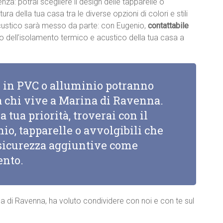
renza: potrai scegliere il design delle tapparelle o
ttura della tua casa tra le diverse opzioni di colori e stili
acustico sarà messo da parte: con Eugenio,
contattabile
nto dell’isolamento termico e acustico della tua casa a
li in PVC o alluminio potranno
a chi vive a Marina di Ravenna.
a tua priorità, troverai con il
io, tapparelle o avvolgibili che
i sicurezza aggiuntive come
ento.
ina di Ravenna, ha voluto condividere con noi e con te sul