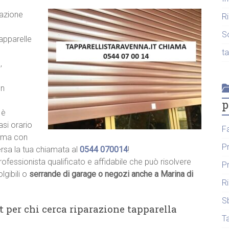
razione
R
S
tapparelle
t
,
un
p
 è
asi orario
F
hiama con
P
ersa la tua chiamata al
0544 070014
!
rofessionista qualificato e affidabile che può risolvere
P
lgibili o
serrande di garage o negozi anche a Marina di
R
S
t per chi cerca riparazione tapparella
T