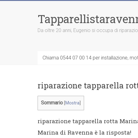
Vai
al
Tapparellistaraven
contenuto
Da oltre 20 anni, Eugenio si occupa di riparazi
Chiama 0544 07 00 14 per installazione, moto
riparazione tapparella ro
Sommario
[
Mostra
]
riparazione tapparella rotta Mari
Marina di Ravenna è la risposta!