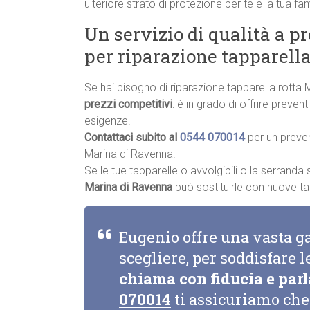
ulteriore strato di protezione per te e la tua fam
Un servizio di qualità a p
per riparazione tapparell
Se hai bisogno di riparazione tapparella rotta
prezzi competitivi
: è in grado di offrire preve
esigenze!
Contattaci subito al
0544 070014
per un preve
Marina di Ravenna!
Se le tue tapparelle o avvolgibili o la serrand
Marina di Ravenna
può sostituirle con nuove tapp
Eugenio offre una vasta g
scegliere, per soddisfare l
chiama con fiducia e parl
070014
ti assicuriamo che 