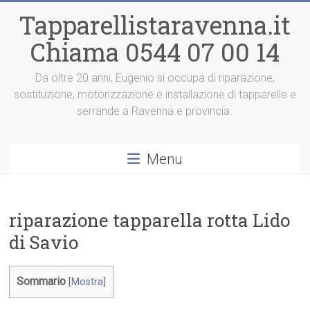
Vai
Tapparellistaravenna.it
al
contenuto
Chiama 0544 07 00 14
Da oltre 20 anni, Eugenio si occupa di riparazione,
sostituzione, motorizzazione e installazione di tapparelle e
serrande a Ravenna e provincia.
Menu
riparazione tapparella rotta Lido
di Savio
Sommario
[
Mostra
]