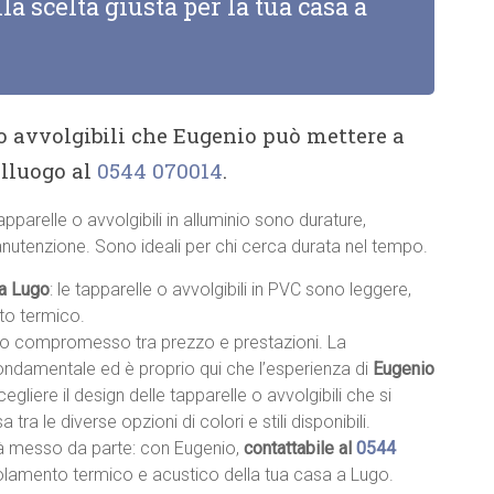
la scelta giusta per la tua casa a
 o avvolgibili che Eugenio può mettere a
alluogo al
0544 070014
.
tapparelle o avvolgibili in alluminio sono durature,
anutenzione. Sono ideali per chi cerca durata nel tempo.
 a Lugo
: le tapparelle o avvolgibili in PVC sono leggere,
nto termico.
sto compromesso tra prezzo e prestazioni. La
fondamentale ed è proprio qui che l’esperienza di
Eugenio
scegliere il design delle tapparelle o avvolgibili che si
a tra le diverse opzioni di colori e stili disponibili.
à messo da parte: con Eugenio,
contattabile al
0544
’isolamento termico e acustico della tua casa a Lugo.