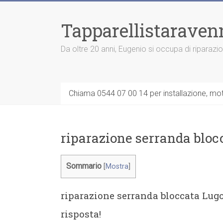
Vai
al
Tapparellistaraven
contenuto
Da oltre 20 anni, Eugenio si occupa di riparazi
Chiama 0544 07 00 14 per installazione, moto
riparazione serranda bloc
Sommario
[
Mostra
]
riparazione serranda bloccata Lugo
risposta!