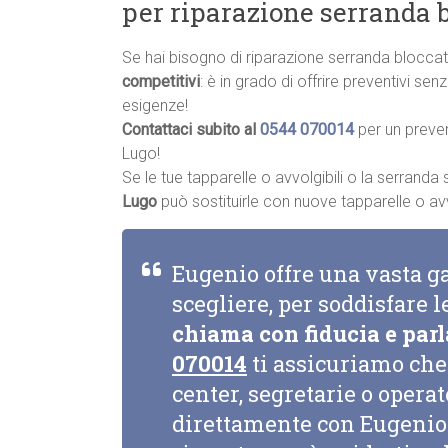
per riparazione serranda 
Se hai bisogno di riparazione serranda blocca
competitivi
: è in grado di offrire preventivi se
esigenze!
Contattaci subito al
0544 070014
per un preve
Lugo!
Se le tue tapparelle o avvolgibili o la serrand
Lugo
può sostituirle con nuove tapparelle o avvol
Eugenio offre una vasta g
scegliere, per soddisfare l
chiama con fiducia e parl
070014
ti assicuriamo che 
center, segretarie o opera
direttamente con Eugenio 