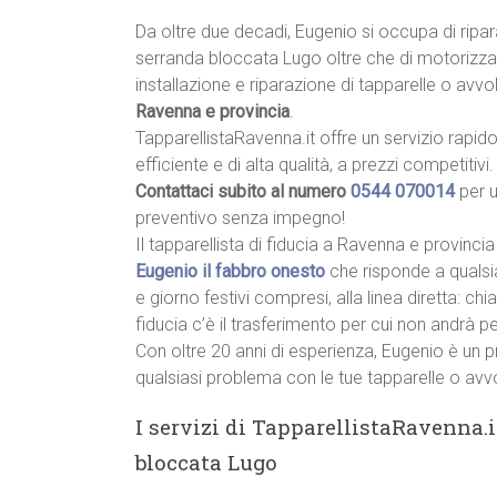
Da oltre due decadi, Eugenio si occupa di ripa
serranda bloccata Lugo oltre che di motorizza
installazione e riparazione di tapparelle o avvolg
Ravenna e provincia
.
TapparellistaRavenna.it offre un servizio rapido
efficiente e di alta qualità, a prezzi competitivi.
Contattaci subito al numero
0544 070014
per 
preventivo senza impegno!
Il tapparellista di fiducia a Ravenna e provincia
Eugenio il fabbro onesto
che risponde a qualsi
e giorno festivi compresi, alla linea diretta: c
fiducia c’è il trasferimento per cui non andrà p
Con oltre 20 anni di esperienza, Eugenio è un p
qualsiasi problema con le tue tapparelle o avvo
I servizi di TapparellistaRavenna.i
bloccata Lugo