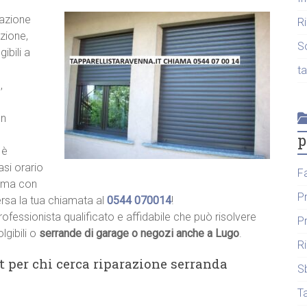
razione
R
zione,
S
ibili a
t
,
un
p
 è
asi orario
F
hiama con
P
ersa la tua chiamata al
0544 070014
!
rofessionista qualificato e affidabile che può risolvere
P
lgibili o
serrande di garage o negozi anche a Lugo
.
R
t per chi cerca riparazione serranda
S
T