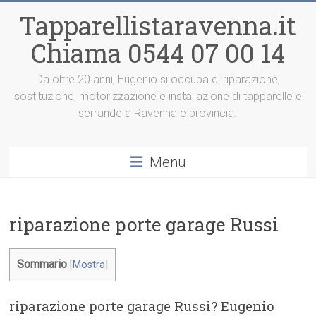
Vai
Tapparellistaravenna.it
al
contenuto
Chiama 0544 07 00 14
Da oltre 20 anni, Eugenio si occupa di riparazione,
sostituzione, motorizzazione e installazione di tapparelle e
serrande a Ravenna e provincia.
Menu
riparazione porte garage Russi
Sommario
[
Mostra
]
riparazione porte garage Russi? Eugenio