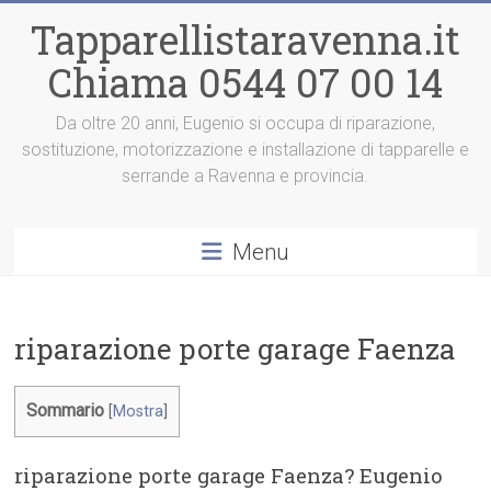
Vai
Tapparellistaravenna.it
al
contenuto
Chiama 0544 07 00 14
Da oltre 20 anni, Eugenio si occupa di riparazione,
sostituzione, motorizzazione e installazione di tapparelle e
serrande a Ravenna e provincia.
Menu
riparazione porte garage Faenza
Sommario
[
Mostra
]
riparazione porte garage Faenza? Eugenio