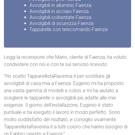
Avvolgibili in alluminio Faenza
Avvolgibili in acciaio Faenza
Avvolgibili coibentate Faenza
Avvolgibili di sicurezza Faenza
Tapparelle con telecomando Faenza
Leggi la recensione che Mario, cliente di Faenza, ha voluto
condividere con noi e con te sul servizio ricevuto:
“Ho scelto TapparellistaRavenna.it per sostituire gli
avvolgibili di casa mia a Faenza. Eugenio mi ha proposto
una vasta gamma di modelli e colori, e mi ha aiutato a
scegliere le tapparelle o avvolgibili più adatte alle mie
esigenze. Il giorno dell’installazione, Eugenio è stato
puntuale e ha eseguito il lavoro in modo perfetto. Sono
molto soddisfatto del risultato, e consiglio vivamente
TapparellistaRavenna.it a tutti coloro che hanno bisogno di
un Fabbro onesto a Faenza.”