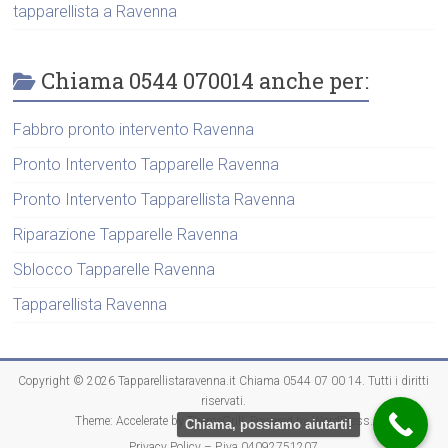
tapparellista a Ravenna
Chiama 0544 070014 anche per:
Fabbro pronto intervento Ravenna
Pronto Intervento Tapparelle Ravenna
Pronto Intervento Tapparellista Ravenna
Riparazione Tapparelle Ravenna
Sblocco Tapparelle Ravenna
Tapparellista Ravenna
Copyright © 2026
Tapparellistaravenna.it Chiama 0544 07 00 14
. Tutti i diritti
riservati.
Theme:
Accelerate
by ThemeGrill. Powered by
WordPress
.
Chiama, possiamo aiutarti!
Privacy Policy – P.iva 04092751207