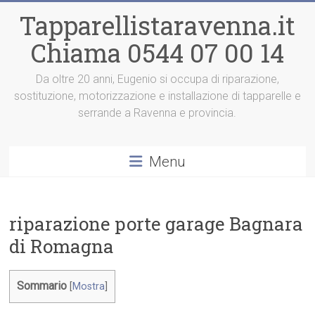
Vai
Tapparellistaravenna.it
al
contenuto
Chiama 0544 07 00 14
Da oltre 20 anni, Eugenio si occupa di riparazione,
sostituzione, motorizzazione e installazione di tapparelle e
serrande a Ravenna e provincia.
Menu
riparazione porte garage Bagnara
di Romagna
Sommario
[
Mostra
]