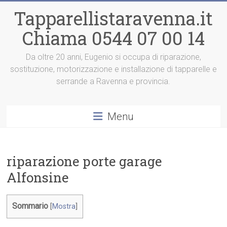
Vai
Tapparellistaravenna.it
al
contenuto
Chiama 0544 07 00 14
Da oltre 20 anni, Eugenio si occupa di riparazione,
sostituzione, motorizzazione e installazione di tapparelle e
serrande a Ravenna e provincia.
Menu
riparazione porte garage
Alfonsine
Sommario
[
Mostra
]