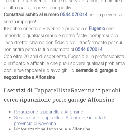
TapparellistaRavenna.it offre un servizio rapido, efficiente e
di alta qualità, a prezzi competitivi.
Contattaci subito al numero
0544 070014
per un preventivo
senza impegno!
Il Fabbro onesto a Ravenna e provincia è
Eugenio
che
risponde a qualsiasi orario e giorno festivi compresi, alla
linea diretta: chiama con fiducia c’è il trasferimento per cui
non andrà persa la tua chiamata al
0544 070014
!
Con oltre 20 anni di esperienza, Eugenio è un professionista
qualificato e affidabile che può risolvere qualsiasi problema
con le tue tapparelle o avvolgibili o
serrande di garage o
negozi anche a Alfonsine
.
I servizi di TapparellistaRavenna.it per chi
cerca riparazione porte garage Alfonsine
Riparazione tapparelle a Alfonsine
Sostituzione tapparelle a Alfonsine e in tutta la
provincia di Ravenna
Motorizzazione tapparelle a Alfonsine