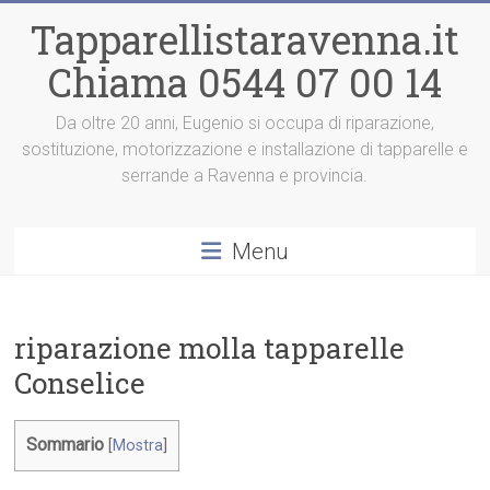
Vai
Tapparellistaravenna.it
al
contenuto
Chiama 0544 07 00 14
Da oltre 20 anni, Eugenio si occupa di riparazione,
sostituzione, motorizzazione e installazione di tapparelle e
serrande a Ravenna e provincia.
Menu
riparazione molla tapparelle
Conselice
Sommario
[
Mostra
]