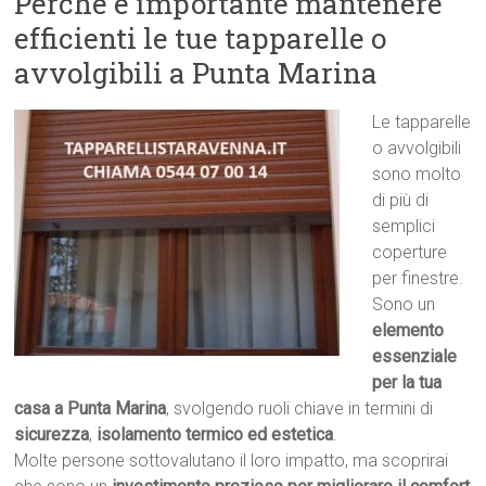
Perché è importante mantenere
efficienti le tue tapparelle o
avvolgibili a Punta Marina
Le tapparelle
o avvolgibili
sono molto
di più di
semplici
coperture
per finestre.
Sono un
elemento
essenziale
per la tua
casa a Punta Marina
, svolgendo ruoli chiave in termini di
sicurezza
,
isolamento termico ed estetica
.
Molte persone sottovalutano il loro impatto, ma scoprirai