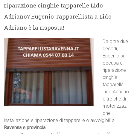
riparazione cinghie tapparelle Lido
Adriano? Eugenio Tapparellista a Lido
Adriano è la risposta!
Da oltre due
decadi,
Eugenio si
occupa di
riparazione
cinghie
tapparelle
Lido Adriano
oltre che di
motorizzazi
one,
installazione e riparazione di tapparelle o avvolgibili a
Ravenna e provincia
.