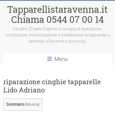
Vai
Tapparellistaravenna.it
al
contenuto
Chiama 0544 07 00 14
Da oltre 20 anni, Eugenio si occupa di riparazione,
sostituzione, motorizzazione e installazione di tapparelle e
serrande a Ravenna e provincia.
Menu
riparazione cinghie tapparelle
Lido Adriano
Sommario
[
Mostra
]