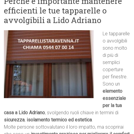
Perché è importante mantenere
efficienti le tue tapparelle o
avvolgibili a Lido Adriano
Le tapparelle
o avvolgibili
sono molto
di più di
semplici
coperture
per finestre.
Sono un
elemento
essenziale
per la tua
casa a Lido Adriano
, svolgendo ruoli chiave in termini di
sicurezza
,
isolamento termico ed estetica
.
Molte persone sottovalutano il loro impatto, ma scoprirai