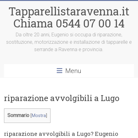
Vai
Tapparellistaravenna.it
al
contenuto
Chiama 0544 07 00 14
Da oltre 20 anni, Eugenio si occupa di riparazione,
sostituzione, motorizzazione e installazione di tapparelle e
serrande a Ravenna e provincia.
Menu
riparazione avvolgibili a Lugo
Sommario
[
Mostra
]
riparazione avvolgibili a Lugo? Eugenio