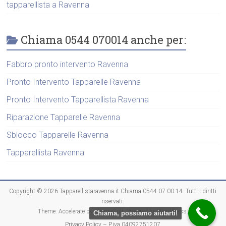
tapparellista a Ravenna
Chiama 0544 070014 anche per:
Fabbro pronto intervento Ravenna
Pronto Intervento Tapparelle Ravenna
Pronto Intervento Tapparellista Ravenna
Riparazione Tapparelle Ravenna
Sblocco Tapparelle Ravenna
Tapparellista Ravenna
Copyright © 2026
Tapparellistaravenna.it Chiama 0544 07 00 14
. Tutti i diritti
riservati.
Theme:
Accelerate
by ThemeGrill. Powered by
WordPress
.
Chiama, possiamo aiutarti!
Privacy Policy – P.iva 04092751207