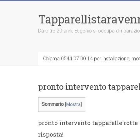
Vai
al
Tapparellistaraven
contenuto
Da oltre 20 anni, Eugenio si occupa di riparazi
Chiama 0544 07 00 14 per installazione, moto
pronto intervento tapparel
Sommario
[
Mostra
]
pronto intervento tapparelle rotte
risposta!