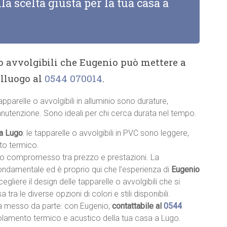
la scelta giusta per la tua casa a
 o avvolgibili che Eugenio può mettere a
alluogo al
0544 070014
.
tapparelle o avvolgibili in alluminio sono durature,
anutenzione. Sono ideali per chi cerca durata nel tempo.
 a Lugo
: le tapparelle o avvolgibili in PVC sono leggere,
nto termico.
sto compromesso tra prezzo e prestazioni. La
fondamentale ed è proprio qui che l’esperienza di
Eugenio
scegliere il design delle tapparelle o avvolgibili che si
a tra le diverse opzioni di colori e stili disponibili.
à messo da parte: con Eugenio,
contattabile al
0544
’isolamento termico e acustico della tua casa a Lugo.