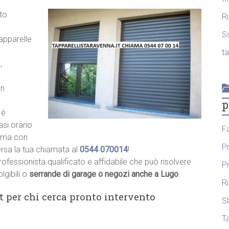
to
R
S
tapparelle
t
,
un
p
 è
asi orario
F
hiama con
P
ersa la tua chiamata al
0544 070014
!
rofessionista qualificato e affidabile che può risolvere
P
lgibili o
serrande di garage o negozi anche a Lugo
.
R
t per chi cerca pronto intervento
S
T