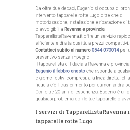
Da oltre due decadi, Eugenio si occupa di pron
intervento tapparelle rotte Lugo oltre che di
motorizzazione, installazione e riparazione di 
o avvolgibili a
Ravenna e provincia
.
TapparellistaRavenna.it offre un servizio rapido
efficiente e di alta qualità, a prezzi competitivi.
Contattaci subito al numero
0544 070014
per 
preventivo senza impegno!
Il tapparellista di fiducia a Ravenna e provincia
Eugenio il fabbro onesto
che risponde a qualsi
e giorno festivi compresi, alla linea diretta: c
fiducia c’è il trasferimento per cui non andrà p
Con oltre 20 anni di esperienza, Eugenio è un p
qualsiasi problema con le tue tapparelle o avvo
I servizi di TapparellistaRavenna.i
tapparelle rotte Lugo