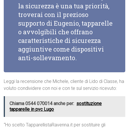
la sicurezza è una tua priorità,
troverai con il prezioso
supporto di Eugenio, tapparelle
o avvolgibili che offrano
caratteristiche di sicurezza
aggiuntive come dispositivi
anti-sollevamento.
Leggi la recensione che Michele, cliente di Lido di Classe, ha
voluto condividere con noi e con te sul servizio ricevuto:
Chiama 0544 070014 anche per:
sostituzione
tapparelle in pvc Lugo
“Ho scelto TapparellistaRavenna.it per sostituire gli