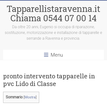
Vai
Tapparellistaravenna.it
al
contenuto
Chiama 0544 07 00 14
Da oltre 20 anni, Eugenio si occupa di riparazione,
sostituzione, motorizzazione e installazione di tapparelle e
serrande a Ravenna e provincia.
Menu
pronto intervento tapparelle in
pvc Lido di Classe
Sommario
[
Mostra
]