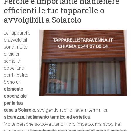
Perché è importante mantenere
efficienti le tue tapparelle o
avvolgibili a Solarolo
Le tapparelle
o avvolgibili
sono molto
di più di
semplici
coperture
per finestre.
Sono un
elemento
essenziale
per la tua
casa a Solarolo
, svolgendo ruoli chiave in termini di
sicurezza
,
isolamento termico ed estetica
.
Molte persone sottovalutano il loro impatto, ma scoprirai