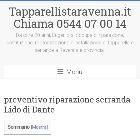
Vai
Tapparellistaravenna.it
al
contenuto
Chiama 0544 07 00 14
Da oltre 20 anni, Eugenio si occupa di riparazione,
sostituzione, motorizzazione e installazione di tapparelle e
serrande a Ravenna e provincia.
Menu
preventivo riparazione serranda
Lido di Dante
Sommario
[
Mostra
]