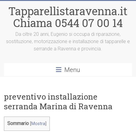
Vai
Tapparellistaravenna.it
al
contenuto
Chiama 0544 07 00 14
Da oltre 20 anni, Eugenio si occupa di riparazione,
sostituzione, motorizzazione e installazione di tapparelle e
serrande a Ravenna e provincia.
Menu
preventivo installazione
serranda Marina di Ravenna
Sommario
[
Mostra
]