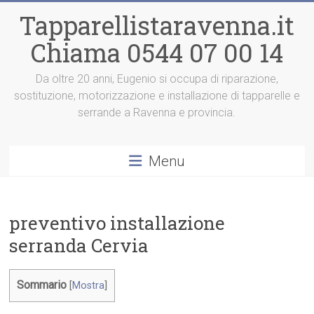
Vai
Tapparellistaravenna.it
al
contenuto
Chiama 0544 07 00 14
Da oltre 20 anni, Eugenio si occupa di riparazione,
sostituzione, motorizzazione e installazione di tapparelle e
serrande a Ravenna e provincia.
Menu
preventivo installazione
serranda Cervia
Sommario
[
Mostra
]