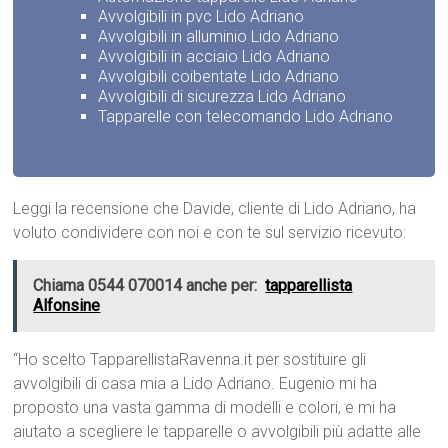
Avvolgibili in pvc Lido Adriano
Avvolgibili in alluminio Lido Adriano
Avvolgibili in acciaio Lido Adriano
Avvolgibili coibentate Lido Adriano
Avvolgibili di sicurezza Lido Adriano
Tapparelle con telecomando Lido Adriano
Leggi la recensione che Davide, cliente di Lido Adriano, ha
voluto condividere con noi e con te sul servizio ricevuto:
Chiama 0544 070014 anche per:
tapparellista
Alfonsine
“Ho scelto TapparellistaRavenna.it per sostituire gli
avvolgibili di casa mia a Lido Adriano. Eugenio mi ha
proposto una vasta gamma di modelli e colori, e mi ha
aiutato a scegliere le tapparelle o avvolgibili più adatte alle