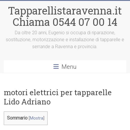
Vai
Tapparellistaravenna.it
al
contenuto
Chiama 0544 07 00 14
Da oltre 20 anni, Eugenio si occupa di riparazione,
sostituzione, motorizzazione e installazione di tapparelle e
serrande a Ravenna e provincia.
Menu
motori elettrici per tapparelle
Lido Adriano
Sommario
[
Mostra
]