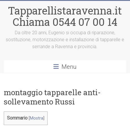
Vai
Tapparellistaravenna.it
al
contenuto
Chiama 0544 07 00 14
Da oltre 20 anni, Eugenio si occupa di riparazione,
sostituzione, motorizzazione e installazione di tapparelle e
serrande a Ravenna e provincia.
Menu
montaggio tapparelle anti-
sollevamento Russi
Sommario
[
Mostra
]