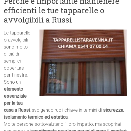
Perché è importante mantenere
efficienti le tue tapparelle o
avvolgibili a Russi
Le tapparelle
o avvolgibili
sono molto
di più di
semplici
coperture
per finestre.
Sono un
elemento
essenziale
per la tua
casa a Russi
, svolgendo ruoli chiave in termini di
sicurezza
,
isolamento termico ed estetica
.
Molte persone sottovalutano il loro impatto, ma scoprirai