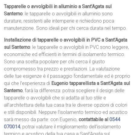
Tapparelle o avvolgibili in alluminio a Sant’Agata sul
Santerno
: le tapparelle o avvolgibili in alluminio sono
durature, resistenti alle intemperie e richiedono poca
manutenzione. Sono ideali per chi cerca durata nel tempo.
Installazione di tapparelle o avvolgibili in PVC a Sant’Agata
sul Santerno
: le tapparelle o avvolgibili in PVC sono leggere,
economiche ed efficienti in termini di isolamento termico.
Sono una scelta popolare per chi cerca il giusto
compromesso tra prezzo e prestazioni. La valutazione
delle tue esigenze è il passaggio fondamentale ed è proprio
qui che l’esperienza di
Eugenio tapparellista a Sant’Agata sul
Santerno
, farà la differenza: potrai scegliere il design delle
tapparelle o avvolgibili che si adatta al tuo stile e
all’architettura della tua casa tra le diverse opzioni di colori
e stili disponibili. Neppure l’isolamento termico ed acustico
sarà messo da parte: con Eugenio,
contattabile al
0544
070014
, potrai valutare il miglioramento dell’isolamento
termico e acustico della tua casa a Sant’Agata sul