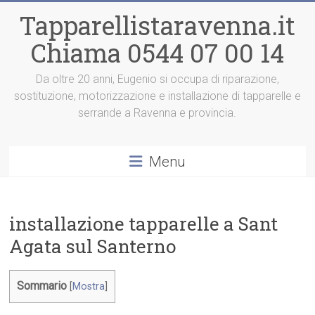
Vai
Tapparellistaravenna.it
al
contenuto
Chiama 0544 07 00 14
Da oltre 20 anni, Eugenio si occupa di riparazione,
sostituzione, motorizzazione e installazione di tapparelle e
serrande a Ravenna e provincia.
Menu
installazione tapparelle a Sant
Agata sul Santerno
Sommario
[
Mostra
]