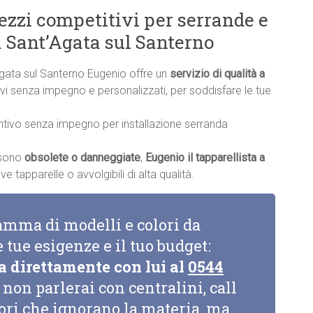
rezzi competitivi per serrande e
a Sant’Agata sul Santerno
Agata sul Santerno Eugenio offre un
servizio di qualità a
ntivi senza impegno e personalizzati, per soddisfare le tue
ntivo senza impegno per installazione serranda
a sono
obsolete o danneggiate
,
Eugenio il tapparellista a
e tapparelle o avvolgibili di alta qualità.
amma di modelli e colori da
e tue esigenze e il tuo budget:
a direttamente con lui al
0544
non parlerai con centralini, call
tori che ignorano la materia, ma