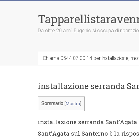
Vai
al
Tapparellistaraven
contenuto
Da oltre 20 anni, Eugenio si occupa di riparazi
Chiama 0544 07 00 14 per installazione, moto
installazione serranda Sa
Sommario
[
Mostra
]
installazione serranda Sant’Agata
Sant’Agata sul Santerno è la rispos