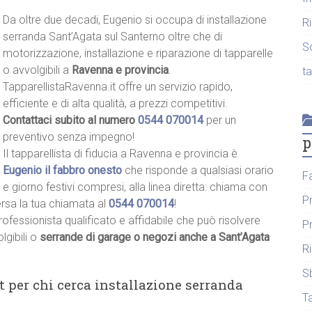
Da oltre due decadi, Eugenio si occupa di installazione
R
serranda Sant’Agata sul Santerno oltre che di
S
motorizzazione, installazione e riparazione di tapparelle
o avvolgibili a
Ravenna e provincia
.
t
TapparellistaRavenna.it offre un servizio rapido,
efficiente e di alta qualità, a prezzi competitivi.
Contattaci subito al numero
0544 070014
per un
preventivo senza impegno!
p
Il tapparellista di fiducia a Ravenna e provincia è
Eugenio il fabbro onesto
che risponde a qualsiasi orario
F
e giorno festivi compresi, alla linea diretta: chiama con
P
ersa la tua chiamata al
0544 070014
!
rofessionista qualificato e affidabile che può risolvere
P
lgibili o
serrande di garage o negozi anche a Sant’Agata
R
S
t per chi cerca installazione serranda
T