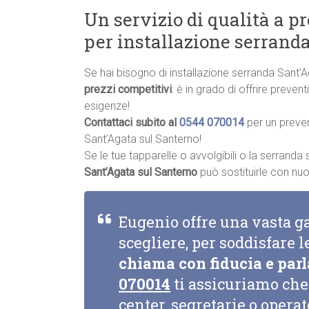
Un servizio di qualità a p
per installazione serrand
Se hai bisogno di installazione serranda Sant’
prezzi competitivi
: è in grado di offrire preve
esigenze!
Contattaci subito al
0544 070014
per un preve
Sant’Agata sul Santerno!
Se le tue tapparelle o avvolgibili o la serrand
Sant’Agata sul Santerno
può sostituirle con nuov
Eugenio offre una vasta g
scegliere, per soddisfare l
chiama con fiducia e parl
070014
ti assicuriamo che 
center, segretarie o opera