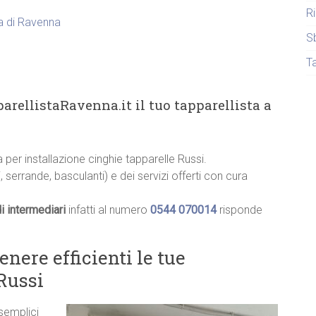
R
ia di Ravenna
S
T
arellistaRavenna.it il tuo tapparellista a
a per installazione cinghie tapparelle Russi.
, serrande, basculanti) e dei servizi offerti con cura
i intermediari
infatti al numero
0544 070014
risponde
ere efficienti le tue
 Russi
 semplici