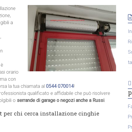
llazione
zione,
ibili a
I
,
R
un
S
t
 è
asi orario
hiama con
ersa la tua chiamata al
0544 070014
!
p
rofessionista qualificato e affidabile che può risolvere
lgibili o
serrande di garage o negozi anche a Russi
.
F
t per chi cerca installazione cinghie
P
P