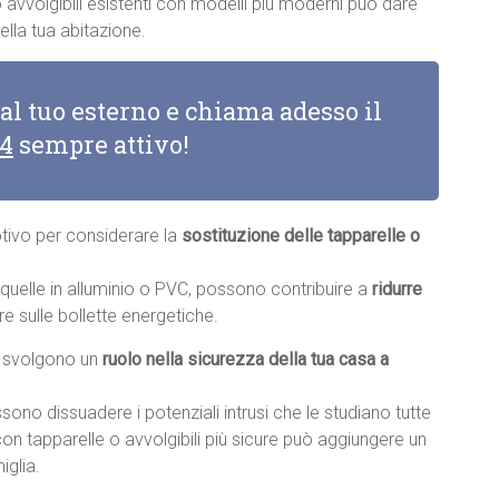
o avvolgibili esistenti con modelli più moderni può dare
lla tua abitazione.
 al tuo esterno e chiama adesso il
14
sempre attivo!
otivo per considerare la
sostituzione delle tapparelle o
e quelle in alluminio o PVC, possono contribuire a
ridurre
re sulle bollette energetiche.
li svolgono un
ruolo nella sicurezza della tua casa a
sono dissuadere i potenziali intrusi che le studiano tutte
con tapparelle o avvolgibili più sicure può aggiungere un
iglia.