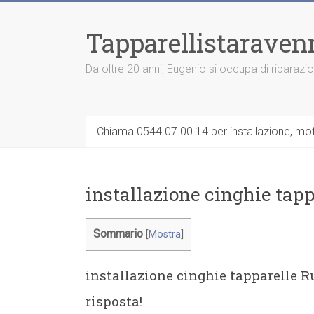
Vai
al
Tapparellistaraven
contenuto
Da oltre 20 anni, Eugenio si occupa di riparazi
Chiama 0544 07 00 14 per installazione, moto
installazione cinghie tapp
Sommario
[
Mostra
]
installazione cinghie tapparelle R
risposta!