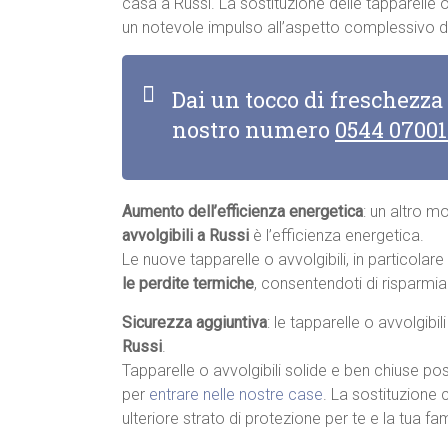
casa a Russi. La sostituzione delle tapparelle 
un notevole impulso all’aspetto complessivo de
Dai un tocco di freschezza
nostro numero
0544 0700
Aumento dell’efficienza energetica
: un altro m
avvolgibili a Russi
è l’efficienza energetica.
Le nuove tapparelle o avvolgibili, in particolar
le perdite termiche
, consentendoti di risparmia
Sicurezza aggiuntiva
: le tapparelle o avvolgibi
Russi
.
Tapparelle o avvolgibili solide e ben chiuse pos
per
entrare nelle nostre case
. La sostituzione 
ulteriore strato di protezione per te e la tua fam