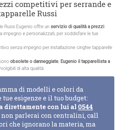
rezzi competitivi per serrande e
tapparelle Russi
lle Russi Eugenio offre un
servizio di qualità a prezzi
nza impegno e personalizzati, per soddisfare le tue
ntivo senza impegno per installazione cinghie tapparelle
a sono
obsolete o danneggiate
,
Eugenio il tapparellista a
lgibili di alta qualità.
amma di modelli e colori da
e tue esigenze e il tuo budget:
a direttamente con lui al
0544
non parlerai con centralini, call
tori che ignorano la materia, ma