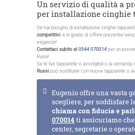
Un servizio di qualità a p
per installazione cinghie 
Se hai bisogno di installazione cinghie tappare
competitivi
: è in grado di offrire preventivi se
esigenze!
Contattaci subito al
0544 070014
per un preve
Russi!
Se le tue tapparelle o avvolgibili o la serrand
Russi
può sostituirle con nuove tapparelle o avvo
Eugenio offre una vasta g
scegliere, per soddisfare l
chiama con fiducia e parl
070014
ti assicuriamo che 
center, segretarie o opera