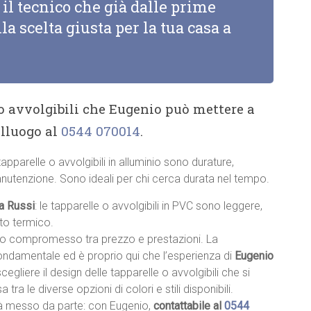
il tecnico che già dalle prime
la scelta giusta per la tua casa a
 o avvolgibili che Eugenio può mettere a
alluogo al
0544 070014
.
 tapparelle o avvolgibili in alluminio sono durature,
anutenzione. Sono ideali per chi cerca durata nel tempo.
 a Russi
: le tapparelle o avvolgibili in PVC sono leggere,
nto termico.
sto compromesso tra prezzo e prestazioni. La
fondamentale ed è proprio qui che l’esperienza di
Eugenio
 scegliere il design delle tapparelle o avvolgibili che si
a tra le diverse opzioni di colori e stili disponibili.
à messo da parte: con Eugenio,
contattabile al
0544