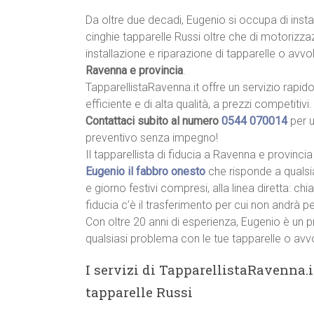
Da oltre due decadi, Eugenio si occupa di insta
cinghie tapparelle Russi oltre che di motorizza
installazione e riparazione di tapparelle o avvolg
Ravenna e provincia
.
TapparellistaRavenna.it offre un servizio rapido
efficiente e di alta qualità, a prezzi competitivi.
Contattaci subito al numero
0544 070014
per 
preventivo senza impegno!
Il tapparellista di fiducia a Ravenna e provincia
Eugenio il fabbro onesto
che risponde a qualsi
e giorno festivi compresi, alla linea diretta: c
fiducia c’è il trasferimento per cui non andrà p
Con oltre 20 anni di esperienza, Eugenio è un p
qualsiasi problema con le tue tapparelle o avvo
I servizi di TapparellistaRavenna.i
tapparelle Russi