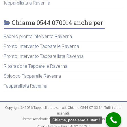
tapparellista a Ravenna
Chiama 0544 070014 anche per:
Fabbro pronto intervento Ravenna
Pronto Intervento Tapparelle Ravenna
Pronto Intervento Tapparellista Ravenna
Riparazione Tapparelle Ravenna
Sblocco Tapparelle Ravenna
Tapparellista Ravenna
Copyright © 2026
Tapparellistaravenna.it Chiama 0544 07 00 14
. Tutti i diritti
riservati.
Theme:
Accelerate
by ThemeGrill. Powered by
WordPress
.
Chiama, possiamo aiutarti!
Privacy Policy – P.iva 04092751207