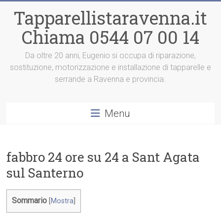
Vai
Tapparellistaravenna.it
al
contenuto
Chiama 0544 07 00 14
Da oltre 20 anni, Eugenio si occupa di riparazione,
sostituzione, motorizzazione e installazione di tapparelle e
serrande a Ravenna e provincia.
Menu
fabbro 24 ore su 24 a Sant Agata
sul Santerno
Sommario
[
Mostra
]