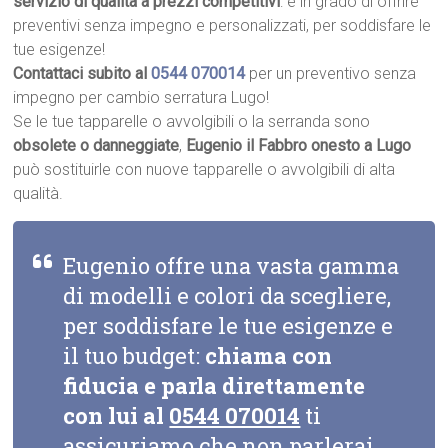
servizio di qualità a prezzi competitivi
: è in grado di offrire
preventivi senza impegno e personalizzati, per soddisfare le
tue esigenze!
Contattaci subito al
0544 070014
per un preventivo senza
impegno per cambio serratura Lugo!
Se le tue tapparelle o avvolgibili o la serranda sono
obsolete o danneggiate
,
Eugenio il Fabbro onesto a Lugo
può sostituirle con nuove tapparelle o avvolgibili di alta
qualità.
Eugenio offre una vasta gamma
di modelli e colori da scegliere,
per soddisfare le tue esigenze e
il tuo budget:
chiama con
fiducia e parla direttamente
con lui al
0544 070014
ti
assicuriamo che non parlerai