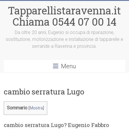
Vai
Tapparellistaravenna.it
al
contenuto
Chiama 0544 07 00 14
Da oltre 20 anni, Eugenio si occupa di riparazione,
sostituzione, motorizzazione e installazione di tapparelle e
serrande a Ravenna e provincia.
Menu
cambio serratura Lugo
Sommario
[
Mostra
]
cambio serratura Lugo? Eugenio Fabbro