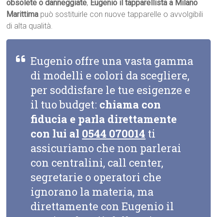
obsolete o danneggiate
,
Eugenio il tapparellista a Milano
Marittima
può sostituirle con nuove tapparelle o avvolgibili
di alta qualità.
Eugenio offre una vasta gamma
di modelli e colori da scegliere,
per soddisfare le tue esigenze e
il tuo budget:
chiama con
fiducia e parla direttamente
con lui al
0544 070014
ti
assicuriamo che non parlerai
con centralini, call center,
segretarie o operatori che
ignorano la materia, ma
direttamente con Eugenio il