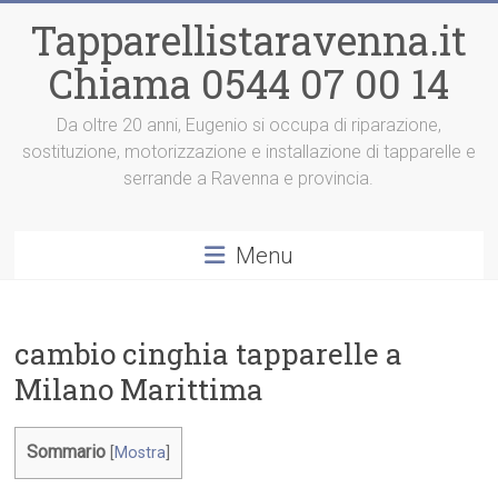
Vai
Tapparellistaravenna.it
al
contenuto
Chiama 0544 07 00 14
Da oltre 20 anni, Eugenio si occupa di riparazione,
sostituzione, motorizzazione e installazione di tapparelle e
serrande a Ravenna e provincia.
Menu
cambio cinghia tapparelle a
Milano Marittima
Sommario
[
Mostra
]