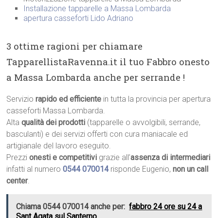
Installazione tapparelle a Massa Lombarda
apertura casseforti Lido Adriano
3 ottime ragioni per chiamare
TapparellistaRavenna.it il tuo Fabbro onesto
a Massa Lombarda anche per serrande !
Servizio
rapido ed efficiente
in tutta la provincia per apertura
casseforti Massa Lombarda.
Alta
qualità dei prodotti
(tapparelle o avvolgibili, serrande,
basculanti) e dei servizi offerti con cura maniacale ed
artigianale del lavoro eseguito.
Prezzi
onesti e competitivi
grazie all’
assenza di intermediari
infatti al numero
0544 070014
risponde Eugenio,
non un call
center
.
Chiama 0544 070014 anche per:
fabbro 24 ore su 24 a
Sant Agata sul Santerno