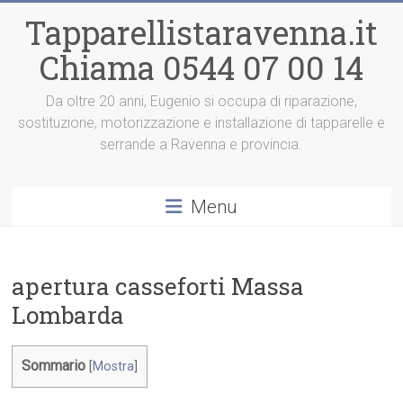
Vai
Tapparellistaravenna.it
al
contenuto
Chiama 0544 07 00 14
Da oltre 20 anni, Eugenio si occupa di riparazione,
sostituzione, motorizzazione e installazione di tapparelle e
serrande a Ravenna e provincia.
Menu
apertura casseforti Massa
Lombarda
Sommario
[
Mostra
]