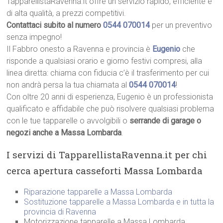
TapparellistaRavenna.it offre un servizio rapido, efficiente e
di alta qualità, a prezzi competitivi.
Contattaci subito al numero
0544 070014
per un preventivo
senza impegno!
Il Fabbro onesto a Ravenna e provincia è
Eugenio
che
risponde a qualsiasi orario e giorno festivi compresi, alla
linea diretta: chiama con fiducia c’è il trasferimento per cui
non andrà persa la tua chiamata al
0544 070014
!
Con oltre 20 anni di esperienza, Eugenio è un professionista
qualificato e affidabile che può risolvere qualsiasi problema
con le tue tapparelle o avvolgibili o
serrande di garage o
negozi anche a Massa Lombarda
.
I servizi di TapparellistaRavenna.it per chi
cerca apertura casseforti Massa Lombarda
Riparazione tapparelle a Massa Lombarda
Sostituzione tapparelle a Massa Lombarda e in tutta la
provincia di Ravenna
Motorizzazione tapparelle a Massa Lombarda