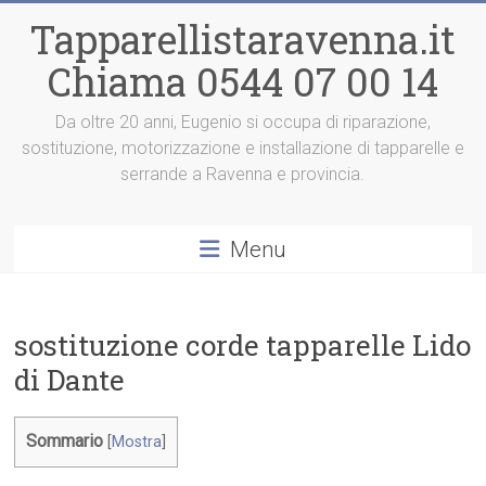
Vai
Tapparellistaravenna.it
al
contenuto
Chiama 0544 07 00 14
Da oltre 20 anni, Eugenio si occupa di riparazione,
sostituzione, motorizzazione e installazione di tapparelle e
serrande a Ravenna e provincia.
Menu
sostituzione corde tapparelle Lido
di Dante
Sommario
[
Mostra
]