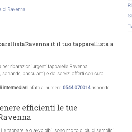
R
ia di Ravenna
S
T
arellistaRavenna.it il tuo tapparellista a
ia per riparazioni urgenti tapparelle Ravenna.
, serrande, basculanti) e dei servizi offerti con cura
i intermediari
infatti al numero
0544 070014
risponde
ere efficienti le tue
a Ravenna
Le tapparelle o avvolgibili sono molto di più di semplici