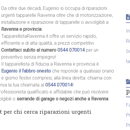
Da oltre due decadi, Eugenio si occupa di riparazioni
urgenti tapparelle Ravenna oltre che di motorizzazione,
installazione e riparazione di tapparelle o avvolgibili a
Ravenna e provincia
.
I
TapparellistaRavenna.it offre un servizio rapido,
R
efficiente e di alta qualità, a prezzi competitivi.
Contattaci subito al numero
0544 070014
per un
S
preventivo senza impegno!
t
Il tapparellista di fiducia a Ravenna e provincia è
Eugenio il fabbro onesto
che risponde a qualsiasi orario
e giorno festivi compresi, alla linea diretta: chiama con
ersa la tua chiamata al
0544 070014
!
p
rofessionista qualificato e affidabile che può risolvere
lgibili o
serrande di garage o negozi anche a Ravenna
.
F
t per chi cerca riparazioni urgenti
P
P