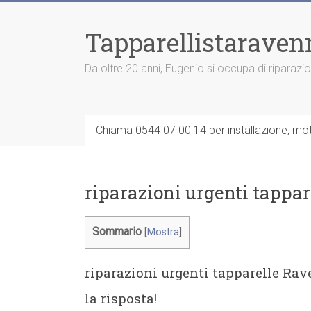
Vai
al
Tapparellistaraven
contenuto
Da oltre 20 anni, Eugenio si occupa di riparazi
Chiama 0544 07 00 14 per installazione, moto
riparazioni urgenti tappa
Sommario
[
Mostra
]
riparazioni urgenti tapparelle Ra
la risposta!