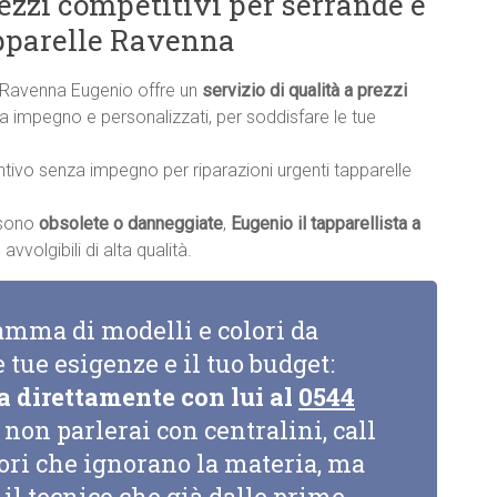
rezzi competitivi per serrande e
apparelle Ravenna
le Ravenna Eugenio offre un
servizio di qualità a prezzi
nza impegno e personalizzati, per soddisfare le tue
ntivo senza impegno per riparazioni urgenti tapparelle
a sono
obsolete o danneggiate
,
Eugenio il tapparellista a
vvolgibili di alta qualità.
amma di modelli e colori da
e tue esigenze e il tuo budget:
a direttamente con lui al
0544
non parlerai con centralini, call
tori che ignorano la materia, ma
il tecnico che già dalle prime