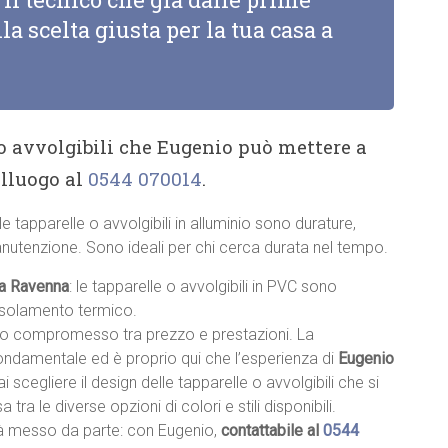
la scelta giusta per la tua casa a
 o avvolgibili che Eugenio può mettere a
alluogo al
0544 070014
.
 le tapparelle o avvolgibili in alluminio sono durature,
anutenzione. Sono ideali per chi cerca durata nel tempo.
C a Ravenna
: le tapparelle o avvolgibili in PVC sono
 isolamento termico.
sto compromesso tra prezzo e prestazioni. La
fondamentale ed è proprio qui che l’esperienza di
Eugenio
rai scegliere il design delle tapparelle o avvolgibili che si
a tra le diverse opzioni di colori e stili disponibili.
à messo da parte: con Eugenio,
contattabile al
0544