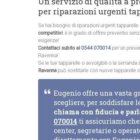
Un servizio di qualità a p
per riparazioni urgenti t
Se hai bisogno di riparazioni urgenti tapparel
competitivi
: è in grado di offrire preventivi se
esigenze!
Contattaci subito al
0544 070014
per un preve
Ravenna!
Se le tue tapparelle o avvolgibili o la serrand
Ravenna
può sostituirle con nuove tapparelle o a
Eugenio offre una vasta g
scegliere, per soddisfare l
chiama con fiducia e parl
070014
ti assicuriamo che 
center, segretarie o opera
direttamente con Eugenio 