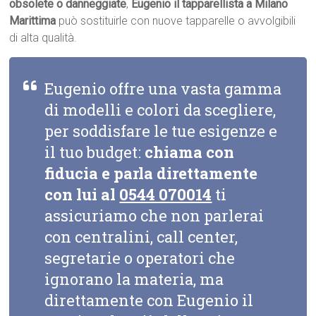
obsolete o danneggiate
,
Eugenio il tapparellista a Milano
Marittima
può sostituirle con nuove tapparelle o avvolgibili
di alta qualità.
Eugenio offre una vasta gamma
di modelli e colori da scegliere,
per soddisfare le tue esigenze e
il tuo budget:
chiama con
fiducia e parla direttamente
con lui al
0544 070014
ti
assicuriamo che non parlerai
con centralini, call center,
segretarie o operatori che
ignorano la materia, ma
direttamente con Eugenio il