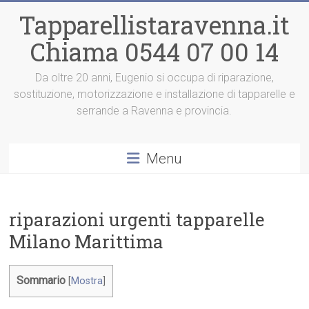
Vai
Tapparellistaravenna.it
al
contenuto
Chiama 0544 07 00 14
Da oltre 20 anni, Eugenio si occupa di riparazione,
sostituzione, motorizzazione e installazione di tapparelle e
serrande a Ravenna e provincia.
Menu
riparazioni urgenti tapparelle
Milano Marittima
Sommario
[
Mostra
]