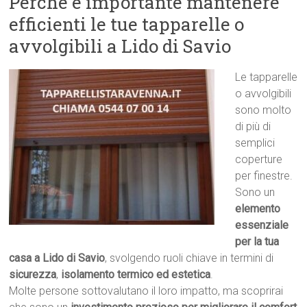
Perché è importante mantenere
efficienti le tue tapparelle o
avvolgibili a Lido di Savio
Le tapparelle
o avvolgibili
sono molto
di più di
semplici
coperture
per finestre.
Sono un
elemento
essenziale
per la tua
casa a Lido di Savio
, svolgendo ruoli chiave in termini di
sicurezza
,
isolamento termico ed estetica
.
Molte persone sottovalutano il loro impatto, ma scoprirai