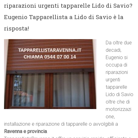
riparazioni urgenti tapparelle Lido di Savio?
Eugenio Tapparellista a Lido di Savio è la
risposta!
Da oltre due
decadi,
Eugenio si
occupa di
riparazioni
urgenti
tapparelle
Lido di Savio
oltre che di
motorizzazi
one,
installazione e riparazione di tapparelle o avvolgibili a
Ravenna e provincia
.