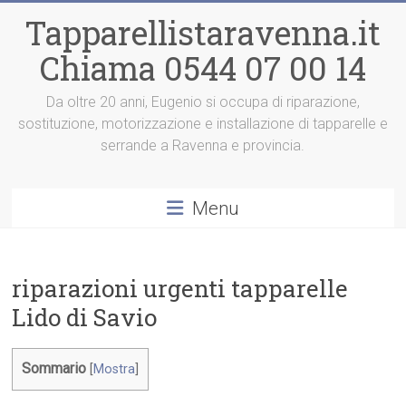
Vai
Tapparellistaravenna.it
al
contenuto
Chiama 0544 07 00 14
Da oltre 20 anni, Eugenio si occupa di riparazione,
sostituzione, motorizzazione e installazione di tapparelle e
serrande a Ravenna e provincia.
Menu
riparazioni urgenti tapparelle
Lido di Savio
Sommario
[
Mostra
]