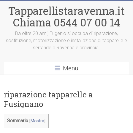
Vai
Tapparellistaravenna.it
al
contenuto
Chiama 0544 07 00 14
Da oltre 20 anni, Eugenio si occupa di riparazione,
sostituzione, motorizzazione e installazione di tapparelle e
serrande a Ravenna e provincia.
Menu
riparazione tapparelle a
Fusignano
Sommario
[
Mostra
]