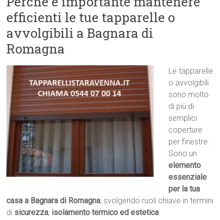
Perché è importante mantenere
efficienti le tue tapparelle o
avvolgibili a Bagnara di
Romagna
Le tapparelle
o avvolgibili
sono molto
di più di
semplici
coperture
per finestre.
Sono un
elemento
essenziale
per la tua
casa a Bagnara di Romagna
, svolgendo ruoli chiave in termini
di
sicurezza
,
isolamento termico ed estetica
.