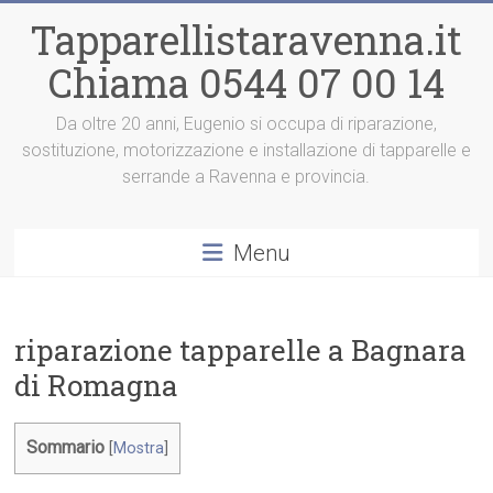
Vai
Tapparellistaravenna.it
al
contenuto
Chiama 0544 07 00 14
Da oltre 20 anni, Eugenio si occupa di riparazione,
sostituzione, motorizzazione e installazione di tapparelle e
serrande a Ravenna e provincia.
Menu
riparazione tapparelle a Bagnara
di Romagna
Sommario
[
Mostra
]