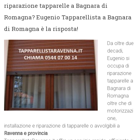
riparazione tapparelle a Bagnara di
Romagna? Eugenio Tapparellista a Bagnara
di Romagna è la risposta!
Da oltre due
decadi,
Eugenio si
occupa di
riparazione
tapparelle a
Bagnara di
Romagna
oltre che di
motorizzazi
one,
installazione e riparazione di tapparelle o avvolgibili a
Ravenna e provincia
.