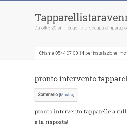
Vai
al
Tapparellistaraven
contenuto
Da oltre 20 anni, Eugenio si occupa di riparazi
Chiama 0544 07 00 14 per installazione, moto
pronto intervento tapparel
Sommario
[
Mostra
]
pronto intervento tapparelle a rul
è la risposta!