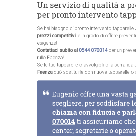
Un servizio di qualità a p
per pronto intervento tapp
Se hai bisogno di pronto intervento tapparelle
prezzi competitivi
: è in grado di offrire preve
esigenze!
Contattaci subito al
0544 070014
per un preve
rullo Faenza!
Se le tue tapparelle o avvolgibili o la serrand
Faenza
può sostituirle con nuove tapparelle o av
Eugenio offre una vasta g
scegliere, per soddisfare l
chiama con fiducia e parl
070014
ti assicuriamo che 
center, segretarie o opera