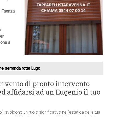
a Faenza
,
ma
er
ione a
ne serranda rotta Lugo
ervento di pronto intervento
d affidarsi ad un Eugenio il tuo
bili svolgono un ruolo significativo nell’estetica della tua