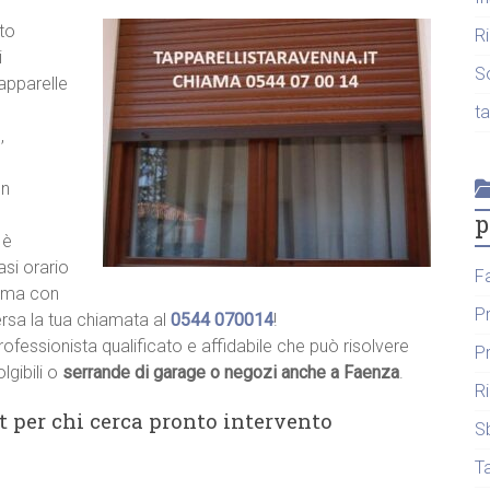
to
R
i
S
tapparelle
t
,
un
p
 è
asi orario
F
hiama con
P
ersa la tua chiamata al
0544 070014
!
rofessionista qualificato e affidabile che può risolvere
P
lgibili o
serrande di garage o negozi anche a Faenza
.
R
t per chi cerca pronto intervento
S
T