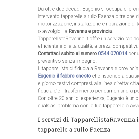
Da oltre due decadi, Eugenio si occupa di pron
intervento tapparelle a rullo Faenza oltre che d
motorizzazione, installazione e riparazione di 
o avvolgibili a
Ravenna e provincia
.
TapparellistaRavenna.it offre un servizio rapido
efficiente e di alta qualità, a prezzi competitivi.
Contattaci subito al numero
0544 070014
per 
preventivo senza impegno!
Il tapparellista di fiducia a Ravenna e provincia
Eugenio il fabbro onesto
che risponde a qualsi
e giorno festivi compresi, alla linea diretta: c
fiducia c’è il trasferimento per cui non andrà p
Con oltre 20 anni di esperienza, Eugenio è un p
qualsiasi problema con le tue tapparelle o avvo
I servizi di TapparellistaRavenna.i
tapparelle a rullo Faenza