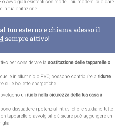
 o avvolgibili esistenti con modelli più moderni può dare
lla tua abitazione.
 al tuo esterno e chiama adesso il
14
sempre attivo!
otivo per considerare la
sostituzione delle tapparelle o
e quelle in alluminio o PVC, possono contribuire a
ridurre
re sulle bollette energetiche.
li svolgono un
ruolo nella sicurezza della tua casa a
sono dissuadere i potenziali intrusi che le studiano tutte
con tapparelle o avvolgibili più sicure può aggiungere un
iglia.