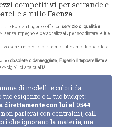
rezzi competitivi per serrande e
arelle a rullo Faenza
 a rullo Faenza Eugenio offre un
servizio di qualità a
ntivi senza impegno e personalizzati, per soddisfare le tue
ntivo senza impegno per pronto intervento tapparelle a
a sono
obsolete o danneggiate
,
Eugenio il tapparellista a
volgibili di alta qualità.
amma di modelli e colori da
e tue esigenze e il tuo budget:
a direttamente con lui al
0544
non parlerai con centralini, call
tori che ignorano la materia, ma