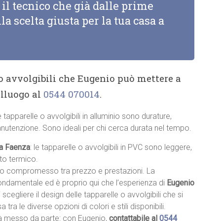
il tecnico che già dalle prime
la scelta giusta per la tua casa a
 o avvolgibili che Eugenio può mettere a
alluogo al
0544 070014
.
le tapparelle o avvolgibili in alluminio sono durature,
anutenzione. Sono ideali per chi cerca durata nel tempo.
 a Faenza
: le tapparelle o avvolgibili in PVC sono leggere,
nto termico.
sto compromesso tra prezzo e prestazioni. La
fondamentale ed è proprio qui che l’esperienza di
Eugenio
i scegliere il design delle tapparelle o avvolgibili che si
a tra le diverse opzioni di colori e stili disponibili.
à messo da parte: con Eugenio,
contattabile al
0544