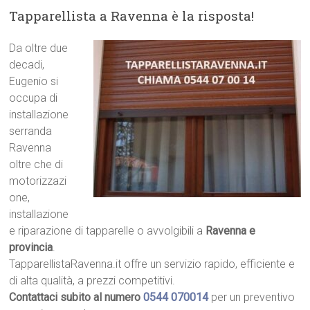
Tapparellista a Ravenna è la risposta!
Da oltre due
decadi,
Eugenio si
occupa di
installazione
serranda
Ravenna
oltre che di
motorizzazi
one,
installazione
e riparazione di tapparelle o avvolgibili a
Ravenna e
provincia
.
TapparellistaRavenna.it offre un servizio rapido, efficiente e
di alta qualità, a prezzi competitivi.
Contattaci subito al numero
0544 070014
per un preventivo