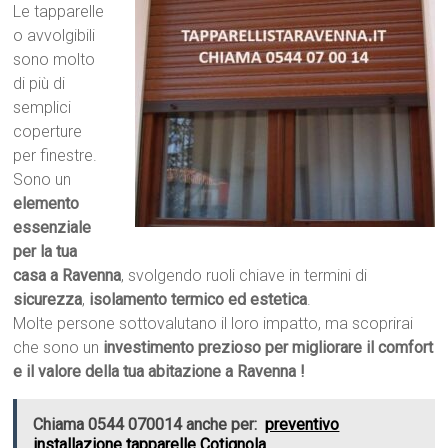
Le tapparelle
o avvolgibili
sono molto
di più di
semplici
coperture
per finestre.
Sono un
elemento
essenziale
per la tua
casa a Ravenna
, svolgendo ruoli chiave in termini di
sicurezza
,
isolamento termico ed estetica
.
Molte persone sottovalutano il loro impatto, ma scoprirai
che sono un
investimento prezioso per migliorare il comfort
e il valore della tua abitazione a Ravenna !
Chiama 0544 070014 anche per:
preventivo
installazione tapparelle Cotignola