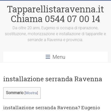
Vai
Tapparellistaravenna.it
al
contenuto
Chiama 0544 07 00 14
Da oltre 20 anni, Eugenio si occupa di riparazione,
sostituzione, motorizzazione e installazione di tapparelle e
serrande a Ravenna e provincia.
Menu
installazione serranda Ravenna
Sommario
[
Mostra
]
installazione serranda Ravenna? Eugenio