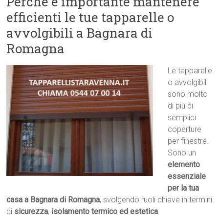
Perché è importante mantenere
efficienti le tue tapparelle o
avvolgibili a Bagnara di
Romagna
Le tapparelle
o avvolgibili
sono molto
di più di
semplici
coperture
per finestre.
Sono un
elemento
essenziale
per la tua
casa a Bagnara di Romagna
, svolgendo ruoli chiave in termini
di
sicurezza
,
isolamento termico ed estetica
.