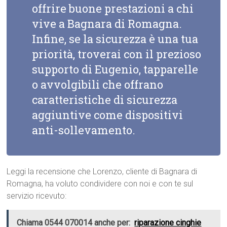
offrire buone prestazioni a chi
vive a Bagnara di Romagna.
Infine, se la sicurezza è una tua
priorità, troverai con il prezioso
supporto di Eugenio, tapparelle
o avvolgibili che offrano
caratteristiche di sicurezza
aggiuntive come dispositivi
anti-sollevamento.
Leggi la recensione che Lorenzo, cliente di Bagnara di
Romagna, ha voluto condividere con noi e con te sul
servizio ricevuto:
Chiama 0544 070014 anche per:
riparazione cinghie