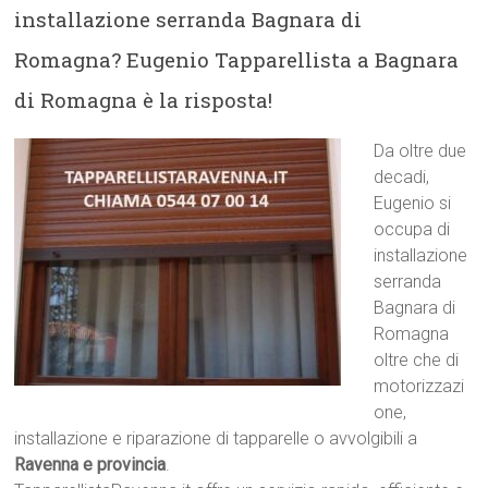
installazione serranda Bagnara di
Romagna? Eugenio Tapparellista a Bagnara
di Romagna è la risposta!
Da oltre due
decadi,
Eugenio si
occupa di
installazione
serranda
Bagnara di
Romagna
oltre che di
motorizzazi
one,
installazione e riparazione di tapparelle o avvolgibili a
Ravenna e provincia
.