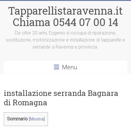
Vai
Tapparellistaravenna.it
al
contenuto
Chiama 0544 07 00 14
Da oltre 20 anni, Eugenio si occupa di riparazione,
sostituzione, motorizzazione e installazione di tapparelle e
serrande a Ravenna e provincia.
Menu
installazione serranda Bagnara
di Romagna
Sommario
[
Mostra
]