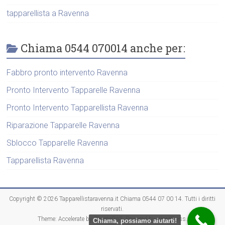
tapparellista a Ravenna
Chiama 0544 070014 anche per:
Fabbro pronto intervento Ravenna
Pronto Intervento Tapparelle Ravenna
Pronto Intervento Tapparellista Ravenna
Riparazione Tapparelle Ravenna
Sblocco Tapparelle Ravenna
Tapparellista Ravenna
Copyright © 2026
Tapparellistaravenna.it Chiama 0544 07 00 14
. Tutti i diritti
riservati.
Theme:
Accelerate
by ThemeGrill. Powered by
WordPress
.
Chiama, possiamo aiutarti!