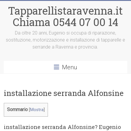
Vai
Tapparellistaravenna.it
al
contenuto
Chiama 0544 07 00 14
Da oltre 20 anni, Eugenio si occupa di riparazione,
sostituzione, motorizzazione e installazione di tapparelle e
serrande a Ravenna e provincia.
Menu
installazione serranda Alfonsine
Sommario
[
Mostra
]
installazione serranda Alfonsine? Eugenio